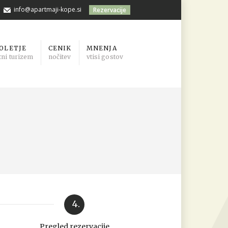
info@apartmaji-kope.si
Rezervacije
OLETJE
CENIK
MNENJA
tni turizem
nočitev
vtisi gostov
4.
Pregled rezervacije