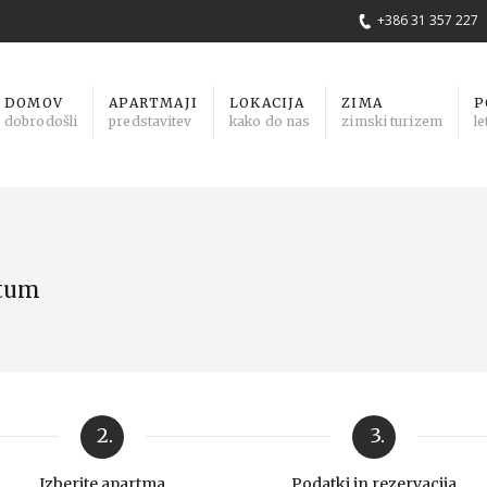
+386 31 357 227
DOMOV
APARTMAJI
LOKACIJA
ZIMA
P
dobrodošli
predstavitev
kako do nas
zimski turizem
le
atum
2.
3.
Izberite apartma
Podatki in rezervacija