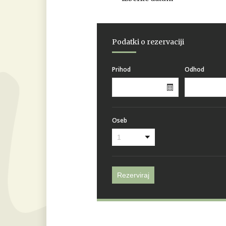
Podatki o rezervaciji
Prihod
Odhod
Oseb