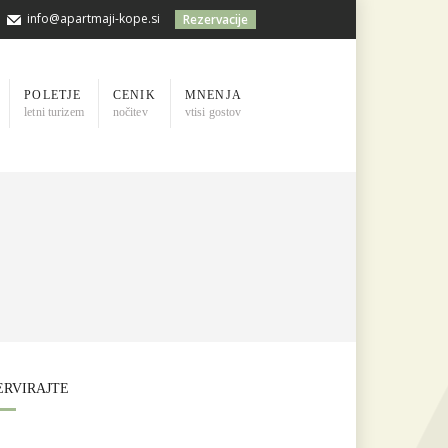
info@apartmaji-kope.si
Rezervacije
POLETJE
CENIK
MNENJA
letni turizem
nočitev
vtisi gostov
ERVIRAJTE