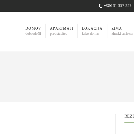
+386 31 357 227
DOMOV
APARTMAJI
LOKACIJA
ZIMA
dobrodošli
predstavitev
kako do nas
zimski turizem
REZ