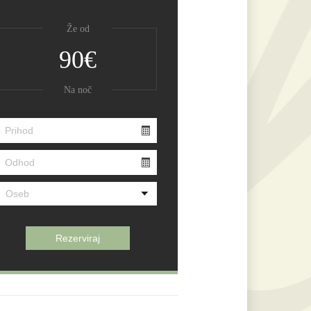
Že od
90€
Na noč